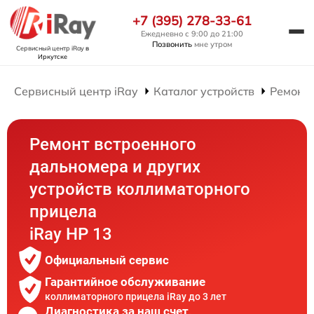
+7 (395) 278-33-61
Ежедневно с 9:00 до 21:00
Позвонить
мне утром
Сервисный центр iRay
в
Иркутске
Сервисный центр iRay
Каталог устройств
Ремонт
Ремонт встроенного
дальномера и других
устройств коллиматорного
прицела
iRay HP 13
Официальный сервис
Гарантийное обслуживание
коллиматорного прицела iRay до 3 лет
Диагностика за наш счет,