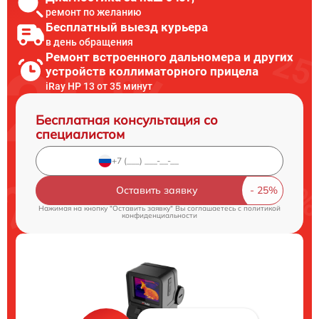
ремонт по желанию
Бесплатный выезд курьера
в день обращения
Ремонт встроенного дальномера и других
устройств коллиматорного прицела
iRay HP 13 от 35 минут
Бесплатная консультация со
специалистом
Оставить заявку
Нажимая на кнопку "Оставить заявку" Вы соглашаетесь c
политикой
конфиденциальности