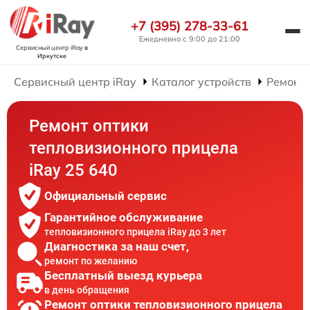
+7 (395) 278-33-61
Ежедневно с 9:00 до 21:00
Сервисный центр iRay
в
Иркутске
Сервисный центр iRay
Каталог устройств
Ремонт
Ремонт оптики
тепловизионного прицела
iRay 25 640
Официальный сервис
Гарантийное обслуживание
тепловизионного прицела iRay до 3 лет
Диагностика за наш счет,
ремонт по желанию
Бесплатный выезд курьера
в день обращения
Ремонт оптики тепловизионного прицела