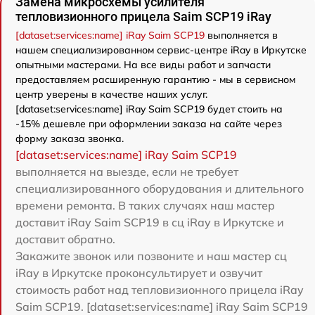
Замена микросхемы усилителя
тепловизионного прицела Saim SCP19 iRay
[dataset:services:name] iRay Saim SCP19
выполняется в
нашем специализированном сервис-центре iRay в Иркутске
опытными мастерами. На все виды работ и запчасти
предоставляем расширенную гарантию - мы в сервисном
центр уверены в качестве наших услуг.
[dataset:services:name] iRay Saim SCP19 будет стоить на
-15% дешевле при оформлении заказа на сайте через
форму заказа звонка.
[dataset:services:name] iRay Saim SCP19
выполняется на выезде, если не требует
специализированного оборудования и длительного
времени ремонта. В таких случаях наш мастер
доставит iRay Saim SCP19 в сц iRay в Иркутске и
доставит обратно.
Закажите звонок или позвоните и наш мастер сц
iRay в Иркутске проконсультирует и озвучит
стоимость работ над тепловизионного прицела iRay
Saim SCP19. [dataset:services:name] iRay Saim SCP19