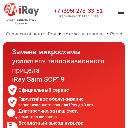
+7 (395) 278-33-61
Ежедневно с 9:00 до 21:00
Сервисный центр iRay
в
Иркутске
Сервисный центр iRay
Каталог устройств
Ремонт
Замена микросхемы
усилителя тепловизионного
прицела
iRay Saim SCP19
Официальный сервис
Гарантийное обслуживание
тепловизионного прицела iRay до 3 лет
Диагностика за наш счет,
ремонт по желанию
Бесплатный выезд курьера