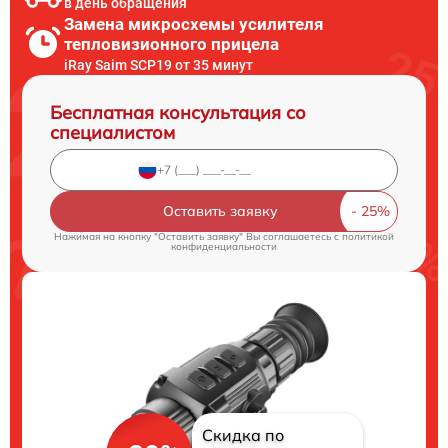
в день обращения
Замена микросхемы усилителя
тепловизионного прицела
iRay Saim SCP19 от 35 минут
Бесплатная консультация со
специалистом
Оставить заявку
Нажимая на кнопку "Оставить заявку" Вы соглашаетесь c
политикой
конфиденциальности
Скидка по