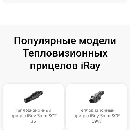
Популярные модели
Тепловизионных
прицелов iRay
Тепловизионный
Тепловизионный
прицел iRay Saim SCT
прицел iRay Saim SCP
35
19W