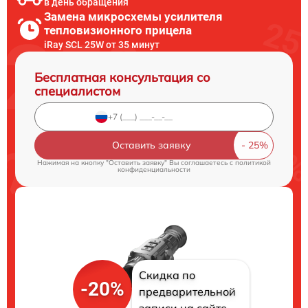
в день обращения
Замена микросхемы усилителя
тепловизионного прицела
iRay SCL 25W от 35 минут
Бесплатная консультация со
специалистом
Оставить заявку
Нажимая на кнопку "Оставить заявку" Вы соглашаетесь c
политикой
конфиденциальности
Скидка по
-20%
предварительной
записи на сайте