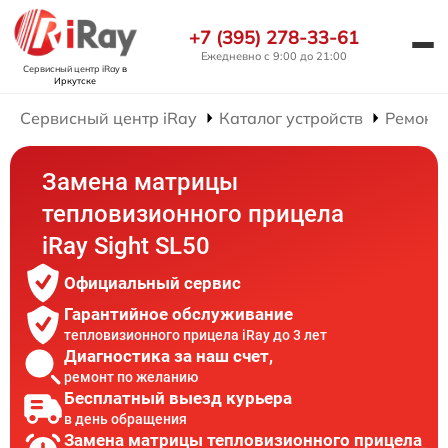
+7 (395) 278-33-61
Ежедневно с 9:00 до 21:00
Сервисный центр iRay
в
Иркутске
Сервисный центр iRay
Каталог устройств
Ремонт
Замена матрицы
тепловизионного прицела
iRay Sight SL50
Официальный сервис
Гарантийное обслуживание
тепловизионного прицела iRay до 3 лет
Диагностика за наш счет,
ремонт по желанию
Бесплатный выезд курьера
в день обращения
Замена матрицы тепловизионного прицела