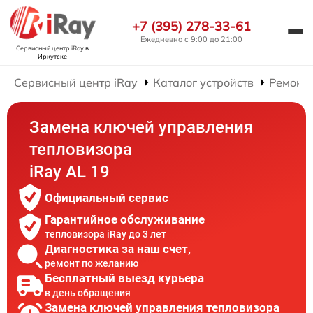
+7 (395) 278-33-61
Ежедневно с 9:00 до 21:00
Сервисный центр iRay
в
Иркутске
Сервисный центр iRay
Каталог устройств
Ремонт 
Замена ключей управления
тепловизора
iRay AL 19
Официальный сервис
Гарантийное обслуживание
тепловизора iRay до 3 лет
Диагностика за наш счет,
ремонт по желанию
Бесплатный выезд курьера
в день обращения
Замена ключей управления тепловизора