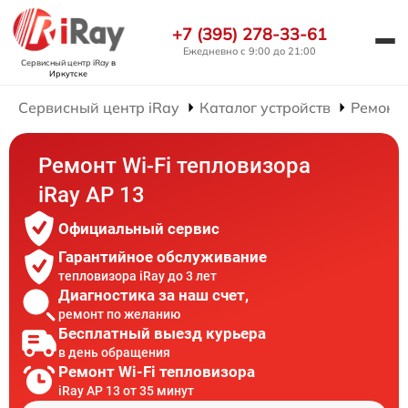
+7 (395) 278-33-61
Ежедневно с 9:00 до 21:00
Сервисный центр iRay
в
Иркутске
Сервисный центр iRay
Каталог устройств
Ремонт 
Ремонт Wi-Fi тепловизора
iRay AP 13
Официальный сервис
Гарантийное обслуживание
тепловизора iRay до 3 лет
Диагностика за наш счет,
ремонт по желанию
Бесплатный выезд курьера
в день обращения
Ремонт Wi-Fi тепловизора
iRay AP 13 от 35 минут