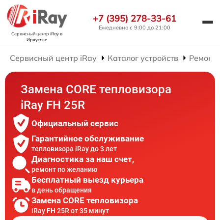
+7 (395) 278-33-61
Ежедневно с 9:00 до 21:00
Сервисный центр iRay
в
Иркутске
Сервисный центр iRay
Каталог устройств
Ремонт 
Замена CORE тепловизора
iRay FH 25R
Официальный сервис
Гарантийное обслуживание
тепловизора iRay до 3 лет
Диагностика за наш счет,
ремонт по желанию
Бесплатный выезд курьера
в день обращения
Замена CORE тепловизора
iRay FH 25R от 35 минут