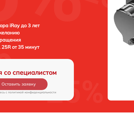
ора iRay до 3 лет
 желанию
бращения
L 25R от 35 минут
я со специалистом
Оставить заявку
есь c
политикой конфиденциальности