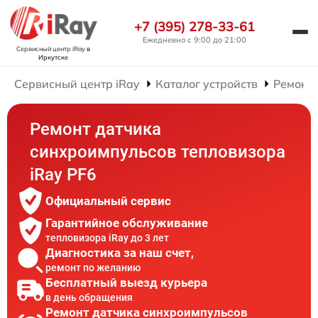
+7 (395) 278-33-61
Ежедневно с 9:00 до 21:00
Сервисный центр iRay
в
Иркутске
Сервисный центр iRay
Каталог устройств
Ремонт 
Ремонт датчика
синхроимпульсов тепловизора
iRay PF6
Официальный сервис
Гарантийное обслуживание
тепловизора iRay до 3 лет
Диагностика за наш счет,
ремонт по желанию
Бесплатный выезд курьера
в день обращения
Ремонт датчика синхроимпульсов