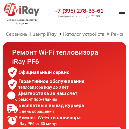
+7 (395) 278-33-61
Ежедневно с 9:00 до 21:00
Сервисный центр iRay
в
Иркутске
Сервисный центр iRay
Каталог устройств
Ремонт 
Ремонт Wi-Fi тепловизора
iRay PF6
Официальный сервис
Гарантийное обслуживание
тепловизора iRay до 3 лет
Диагностика за наш счет,
ремонт по желанию
Бесплатный выезд курьера
в день обращения
Ремонт Wi-Fi тепловизора
iRay PF6 от 35 минут