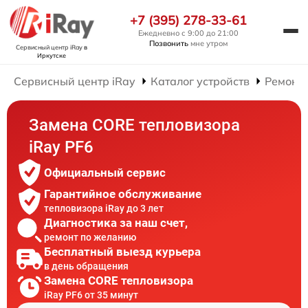
+7 (395) 278-33-61
Ежедневно с 9:00 до 21:00
Позвонить
мне утром
Сервисный центр iRay
в
Иркутске
Сервисный центр iRay
Каталог устройств
Ремонт 
Замена CORE тепловизора
iRay PF6
Официальный сервис
Гарантийное обслуживание
тепловизора iRay до 3 лет
Диагностика за наш счет,
ремонт по желанию
Бесплатный выезд курьера
в день обращения
Замена CORE тепловизора
iRay PF6 от 35 минут