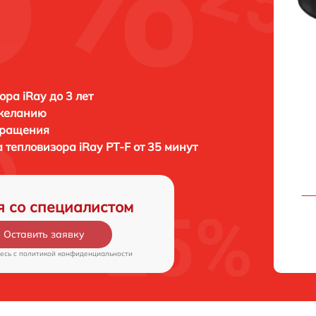
ора iRay до 3 лет
 желанию
бращения
а тепловизора
iRay PT-F от 35 минут
я со специалистом
Оставить заявку
есь c
политикой конфиденциальности