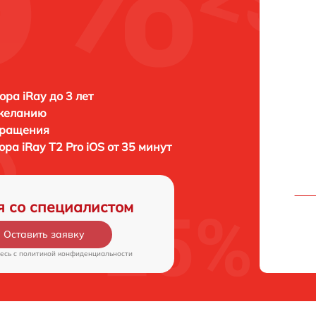
ора iRay до 3 лет
 желанию
бращения
зора
iRay T2 Pro iOS от 35 минут
я со специалистом
Оставить заявку
есь c
политикой конфиденциальности