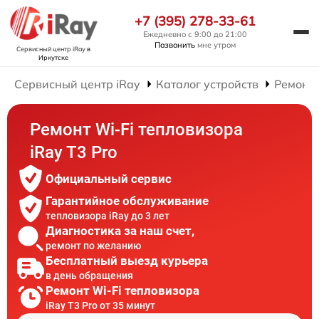
+7 (395) 278-33-61
Ежедневно с 9:00 до 21:00
Позвонить
мне утром
Сервисный центр iRay
в
Иркутске
Сервисный центр iRay
Каталог устройств
Ремонт 
Ремонт Wi-Fi тепловизора
iRay T3 Pro
Официальный сервис
Гарантийное обслуживание
тепловизора iRay до 3 лет
Диагностика за наш счет,
ремонт по желанию
Бесплатный выезд курьера
в день обращения
Ремонт Wi-Fi тепловизора
iRay T3 Pro от 35 минут