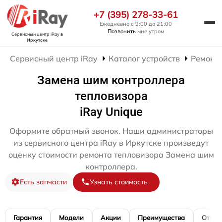
+7 (395) 278-33-61
Ежедневно с 9:00 до 21:00
Позвонить
мне утром
Сервисный центр iRay
в
Иркутске
Сервисный центр iRay
Каталог устройств
Ремонт 
Замена шим контроллера
тепловизора
iRay Unique
Оформите обратный звонок. Наши администраторы
из сервисного центра iRay в Иркутске произведут
оценку стоимости ремонта тепловизора Замена шим
контроллера.
Есть запчасти
Узнать стоимость
Гарантия
Модели
Акции
Преимущества
Отзы