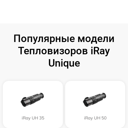
Популярные модели
Тепловизоров iRay
Unique
iRay UH 35
iRay UH 50