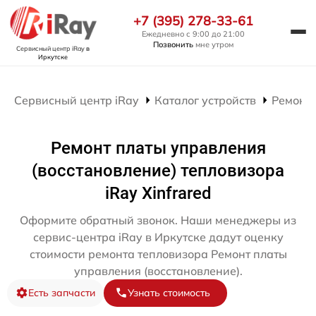
+7 (395) 278-33-61
Ежедневно с 9:00 до 21:00
Позвонить
мне утром
Сервисный центр iRay
в
Иркутске
Сервисный центр iRay
Каталог устройств
Ремонт 
Ремонт платы управления
(восстановление) тепловизора
iRay Xinfrared
Оформите обратный звонок. Наши менеджеры из
сервис-центра iRay в Иркутске дадут оценку
стоимости ремонта тепловизора Ремонт платы
управления (восстановление).
Есть запчасти
Узнать стоимость