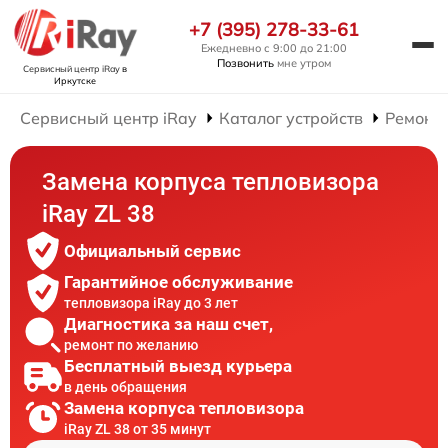
+7 (395) 278-33-61
Ежедневно с 9:00 до 21:00
Позвонить
мне утром
Сервисный центр iRay
в
Иркутске
Сервисный центр iRay
Каталог устройств
Ремонт 
Замена корпуса тепловизора
iRay ZL 38
Официальный сервис
Гарантийное обслуживание
тепловизора iRay до 3 лет
Диагностика за наш счет,
ремонт по желанию
Бесплатный выезд курьера
в день обращения
Замена корпуса тепловизора
iRay ZL 38 от 35 минут